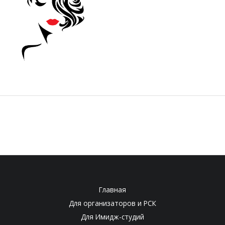
Главная
Для организаторов и РСК
Для Имидж-студий