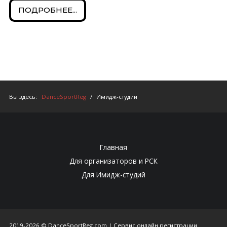
ПОДРОБНЕЕ...
Вы здесь:
DanceSportReg
/
Имидж-студии
Главная
Для организаторов и РСК
Для Имидж-студий
2019-2026 © DanceSportReg.com | Сервис онлайн регистрации