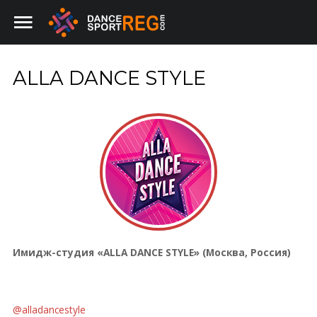
ALLA DANCE STYLE
Главная
SEARCH
OUR SITE
Имидж-студии
Турниры
Имидж-студия «ALLA DANCE STYLE» (Москва, Россия)
@alladancestyle